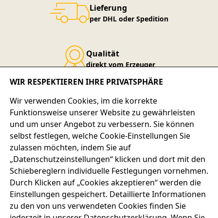
Lieferung
per DHL oder Spedition
Qualität
direkt vom Erzeuger
WIR RESPEKTIEREN IHRE PRIVATSPHÄRE
Service-Telefon
Wir verwenden Cookies, im die korrekte
+49 7667 900-124
Funktionsweise unserer Website zu gewährleisten
und um unser Angebot zu verbessern. Sie können
selbst festlegen, welche Cookie-Einstellungen Sie
SERVICE-HOTLINE
zulassen möchten, indem Sie auf
„Datenschutzeinstellungen“ klicken und dort mit den
ADRESSE
Schiebereglern individuelle Festlegungen vornehmen.
Durch Klicken auf „Cookies akzeptieren“ werden die
RECHTLICHES
Einstellungen gespeichert. Detaillierte Informationen
zu den von uns verwendeten Cookies finden Sie
SERVICES
jederzeit in unserer Datenschutzerklärung. Wenn Sie