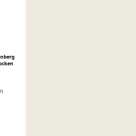
enberg
ocken
r)