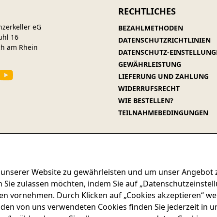
RECHTLICHES
nzerkeller eG
BEZAHLMETHODEN
uhl 16
DATENSCHUTZRICHTLINIEN
ch am Rhein
DATENSCHUTZ-EINSTELLUNG
GEWÄHRLEISTUNG
LIEFERUNG UND ZAHLUNG
WIDERRUFSRECHT
WIE BESTELLEN?
TEILNAHMEBEDINGUNGEN
 unserer Website zu gewährleisten und um unser Angebot 
EREFREIHEIT
DATENSCHUTZRICHTLINIEN
IMPRESSUM
WIDE
n Sie zulassen möchten, indem Sie auf „Datenschutzeinstel
gen vornehmen. Durch Klicken auf „Cookies akzeptieren“ we
Vertrag widerrufen
u den von uns verwendeten Cookies finden Sie jederzeit in u