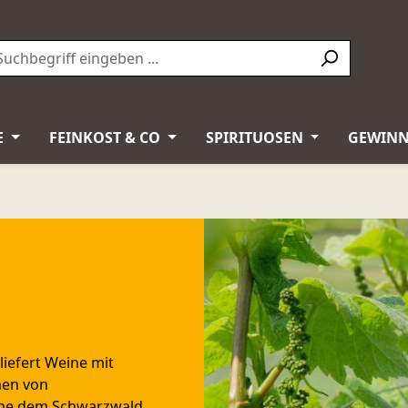
E
FEINKOST & CO
SPIRITUOSEN
GEWINN
liefert Weine mit
men von
nahe dem Schwarzwald