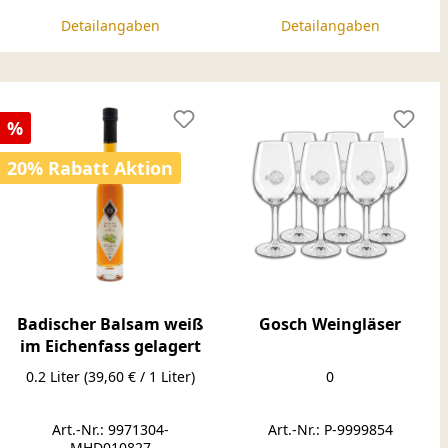
Detailangaben
Detailangaben
Rabatt
%
20% Rabatt Aktion
Badischer Balsam weiß
Gosch Weingläser
im Eichenfass gelagert
0.2 Liter
(39,60 € / 1 Liter)
0
Art.-Nr.: 9971304-
Art.-Nr.: P-9999854
MHD010827