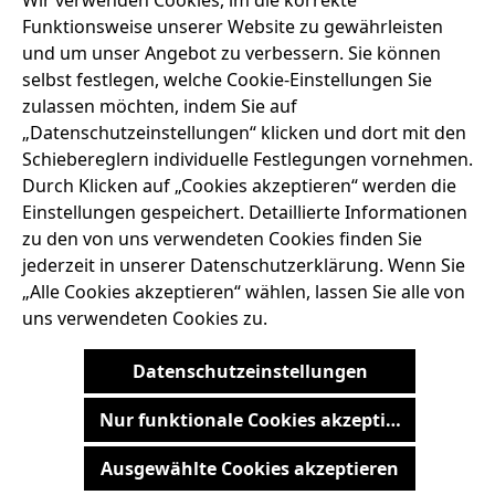
Wir verwenden Cookies, im die korrekte
+49 7667 900-124
Funktionsweise unserer Website zu gewährleisten
und um unser Angebot zu verbessern. Sie können
selbst festlegen, welche Cookie-Einstellungen Sie
SERVICE-HOTLINE
zulassen möchten, indem Sie auf
„Datenschutzeinstellungen“ klicken und dort mit den
ADRESSE
Schiebereglern individuelle Festlegungen vornehmen.
Durch Klicken auf „Cookies akzeptieren“ werden die
RECHTLICHES
Einstellungen gespeichert. Detaillierte Informationen
zu den von uns verwendeten Cookies finden Sie
SERVICES
jederzeit in unserer Datenschutzerklärung. Wenn Sie
„Alle Cookies akzeptieren“ wählen, lassen Sie alle von
uns verwendeten Cookies zu.
AGB
BARRIEREFREIHEIT
DATENSCHUTZRICHTLINIEN
Datenschutzeinstellungen
IMPRESSUM
WIDERRUFSRECHT
Nur funktionale Cookies akzeptieren
Vertrag widerrufen
Ausgewählte Cookies akzeptieren
Alle Preise inkl. gesetzl. Mehrwertsteuer zzgl.