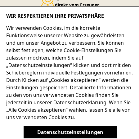
direkt vom Erzeuger
WIR RESPEKTIEREN IHRE PRIVATSPHÄRE
Service-Telefon
Wir verwenden Cookies, im die korrekte
+49 7667 900-124
Funktionsweise unserer Website zu gewährleisten
und um unser Angebot zu verbessern. Sie können
selbst festlegen, welche Cookie-Einstellungen Sie
SERVICE-HOTLINE
zulassen möchten, indem Sie auf
„Datenschutzeinstellungen“ klicken und dort mit den
ADRESSE
Schiebereglern individuelle Festlegungen vornehmen.
Durch Klicken auf „Cookies akzeptieren“ werden die
RECHTLICHES
Einstellungen gespeichert. Detaillierte Informationen
zu den von uns verwendeten Cookies finden Sie
SERVICES
jederzeit in unserer Datenschutzerklärung. Wenn Sie
„Alle Cookies akzeptieren“ wählen, lassen Sie alle von
uns verwendeten Cookies zu.
AGB
BARRIEREFREIHEIT
DATENSCHUTZRICHTLINIEN
Datenschutzeinstellungen
IMPRESSUM
WIDERRUFSRECHT