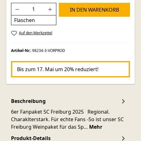
Produkt Anzahl: Gib den gewünschten Wer
IN DEN WARENKORB
Flaschen
Auf den Merkzettel
Artikel-Nr.:
98234-3-VORPROD
Bis zum 17. Mai um 20% reduziert!
Beschreibung
6er Fanpaket SC Freiburg 2025 Regional.
Charaklterstark. Für echte Fans -So ist unser SC
Freiburg Weinpaket für das Sp…
Mehr
Produkt-Details