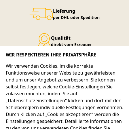
Lieferung
per DHL oder Spedition
Qualität
direkt vom Erzeuger
WIR RESPEKTIEREN IHRE PRIVATSPHÄRE
Service-Telefon
Wir verwenden Cookies, im die korrekte
+49 7667 900-124
Funktionsweise unserer Website zu gewährleisten
und um unser Angebot zu verbessern. Sie können
selbst festlegen, welche Cookie-Einstellungen Sie
SERVICE-HOTLINE
zulassen möchten, indem Sie auf
„Datenschutzeinstellungen“ klicken und dort mit den
ADRESSE
Schiebereglern individuelle Festlegungen vornehmen.
Durch Klicken auf „Cookies akzeptieren“ werden die
RECHTLICHES
Einstellungen gespeichert. Detaillierte Informationen
zu den von uns verwendeten Cookies finden Sie