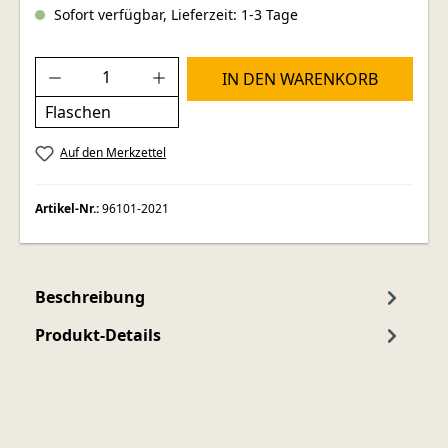
Sofort verfügbar, Lieferzeit: 1-3 Tage
Produkt Anzahl: Gib den gewünschten Wer
IN DEN WARENKORB
Flaschen
Auf den Merkzettel
Artikel-Nr.:
96101-2021
Beschreibung
Produkt-Details