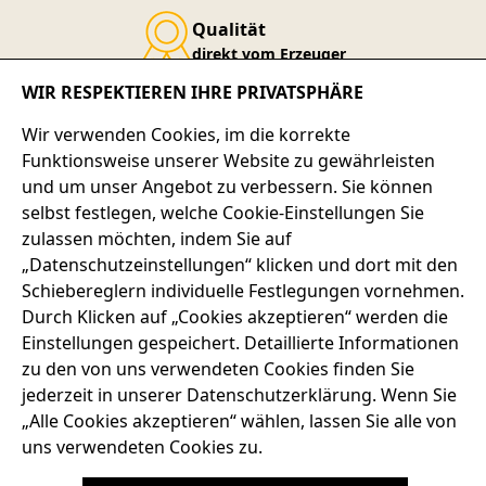
Qualität
direkt vom Erzeuger
WIR RESPEKTIEREN IHRE PRIVATSPHÄRE
Service-Telefon
Wir verwenden Cookies, im die korrekte
+49 7667 900-124
Funktionsweise unserer Website zu gewährleisten
und um unser Angebot zu verbessern. Sie können
selbst festlegen, welche Cookie-Einstellungen Sie
SERVICE-HOTLINE
zulassen möchten, indem Sie auf
„Datenschutzeinstellungen“ klicken und dort mit den
ADRESSE
Schiebereglern individuelle Festlegungen vornehmen.
Durch Klicken auf „Cookies akzeptieren“ werden die
RECHTLICHES
Einstellungen gespeichert. Detaillierte Informationen
zu den von uns verwendeten Cookies finden Sie
SERVICES
jederzeit in unserer Datenschutzerklärung. Wenn Sie
„Alle Cookies akzeptieren“ wählen, lassen Sie alle von
uns verwendeten Cookies zu.
AGB
BARRIEREFREIHEIT
DATENSCHUTZRICHTLINIEN