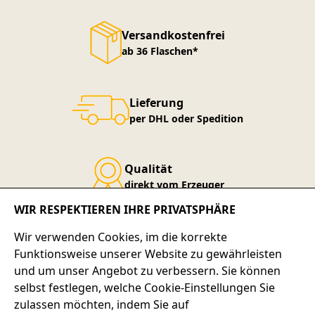
Versandkostenfrei
ab 36 Flaschen*
Lieferung
per DHL oder Spedition
Qualität
direkt vom Erzeuger
WIR RESPEKTIEREN IHRE PRIVATSPHÄRE
Service-Telefon
Wir verwenden Cookies, im die korrekte
+49 7667 900-124
Funktionsweise unserer Website zu gewährleisten
und um unser Angebot zu verbessern. Sie können
selbst festlegen, welche Cookie-Einstellungen Sie
SERVICE-HOTLINE
zulassen möchten, indem Sie auf