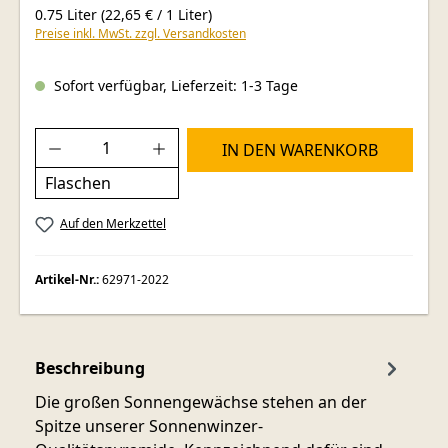
0.75 Liter
(22,65 € / 1 Liter)
Preise inkl. MwSt. zzgl. Versandkosten
Sofort verfügbar, Lieferzeit: 1-3 Tage
Produkt Anzahl: Gib den gewünschten Wer
IN DEN WARENKORB
Flaschen
Auf den Merkzettel
Artikel-Nr.:
62971-2022
Beschreibung
Die großen Sonnengewächse stehen an der
Spitze unserer Sonnenwinzer-