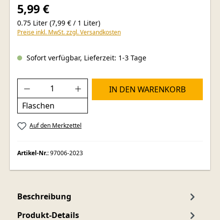
5,99 €
0.75 Liter
(7,99 € / 1 Liter)
Preise inkl. MwSt. zzgl. Versandkosten
Sofort verfügbar, Lieferzeit: 1-3 Tage
Produkt Anzahl: Gib den gewünschten Wer
IN DEN WARENKORB
Flaschen
Auf den Merkzettel
Artikel-Nr.:
97006-2023
Beschreibung
Produkt-Details