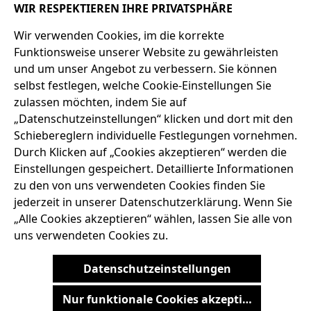
WIR RESPEKTIEREN IHRE PRIVATSPHÄRE
Service-Telefon
Wir verwenden Cookies, im die korrekte
+49 7667 900-124
Funktionsweise unserer Website zu gewährleisten
und um unser Angebot zu verbessern. Sie können
selbst festlegen, welche Cookie-Einstellungen Sie
SERVICE-HOTLINE
zulassen möchten, indem Sie auf
„Datenschutzeinstellungen“ klicken und dort mit den
ADRESSE
Schiebereglern individuelle Festlegungen vornehmen.
Durch Klicken auf „Cookies akzeptieren“ werden die
RECHTLICHES
Einstellungen gespeichert. Detaillierte Informationen
zu den von uns verwendeten Cookies finden Sie
SERVICES
jederzeit in unserer Datenschutzerklärung. Wenn Sie
„Alle Cookies akzeptieren“ wählen, lassen Sie alle von
uns verwendeten Cookies zu.
AGB
BARRIEREFREIHEIT
DATENSCHUTZRICHTLINIEN
Datenschutzeinstellungen
IMPRESSUM
WIDERRUFSRECHT
Nur funktionale Cookies akzeptieren
Vertrag widerrufen