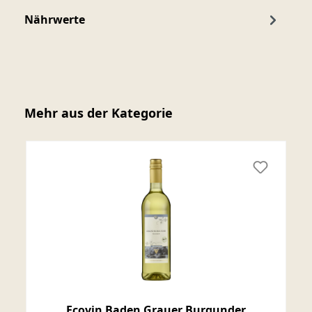
Nährwerte
Produktgalerie überspringen
Mehr aus der Kategorie
Ecovin Baden Grauer Burgunder