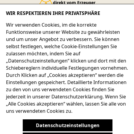
direkt vom Erzeuger
WIR RESPEKTIEREN IHRE PRIVATSPHÄRE
Service-Telefon
Wir verwenden Cookies, im die korrekte
+49 7667 900-124
Funktionsweise unserer Website zu gewährleisten
und um unser Angebot zu verbessern. Sie können
selbst festlegen, welche Cookie-Einstellungen Sie
SERVICE-HOTLINE
zulassen möchten, indem Sie auf
„Datenschutzeinstellungen“ klicken und dort mit den
ADRESSE
Schiebereglern individuelle Festlegungen vornehmen.
Durch Klicken auf „Cookies akzeptieren“ werden die
RECHTLICHES
Einstellungen gespeichert. Detaillierte Informationen
zu den von uns verwendeten Cookies finden Sie
SERVICES
jederzeit in unserer Datenschutzerklärung. Wenn Sie
„Alle Cookies akzeptieren“ wählen, lassen Sie alle von
uns verwendeten Cookies zu.
AGB
BARRIEREFREIHEIT
DATENSCHUTZRICHTLINIEN
Datenschutzeinstellungen
IMPRESSUM
WIDERRUFSRECHT