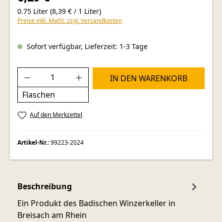
0.75 Liter
(8,39 € / 1 Liter)
Preise inkl. MwSt. zzgl. Versandkosten
Sofort verfügbar, Lieferzeit: 1-3 Tage
Produkt Anzahl: Gib den gewünschten Wer
IN DEN WARENKORB
Flaschen
Auf den Merkzettel
Artikel-Nr.:
99223-2024
Beschreibung
Ein Produkt des Badischen Winzerkeller in
Breisach am Rhein