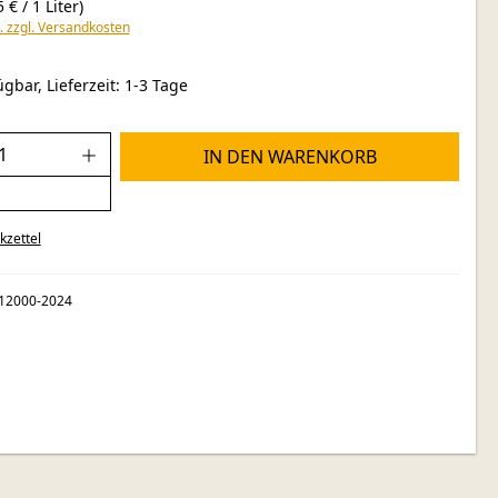
 € / 1 Liter)
. zzgl. Versandkosten
gbar, Lieferzeit: 1-3 Tage
Anzahl: Gib den gewünschten Wert ein 
IN DEN WARENKORB
kzettel
12000-2024