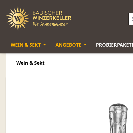
springen
Zur Hauptnavigation springen
WEIN & SEKT
ANGEBOTE
PROBIERPAKET
Wein & Sekt
Bildergalerie überspringen