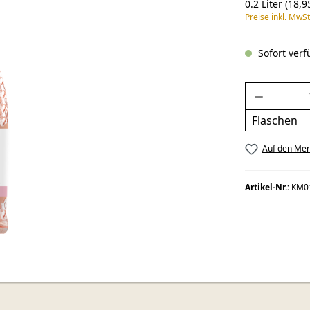
0.2 Liter
(18,95
Preise inkl. MwSt
Sofort verfü
Produkt 
Flaschen
Auf den Mer
Artikel-Nr.:
KM0