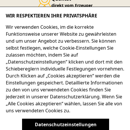
direkt vom Erzeuger
WIR RESPEKTIEREN IHRE PRIVATSPHÄRE
Service-Telefon
Wir verwenden Cookies, im die korrekte
+49 7667 900-124
Funktionsweise unserer Website zu gewährleisten
und um unser Angebot zu verbessern. Sie können
selbst festlegen, welche Cookie-Einstellungen Sie
SERVICE-HOTLINE
zulassen möchten, indem Sie auf
„Datenschutzeinstellungen“ klicken und dort mit den
ADRESSE
Schiebereglern individuelle Festlegungen vornehmen.
Durch Klicken auf „Cookies akzeptieren“ werden die
RECHTLICHES
Einstellungen gespeichert. Detaillierte Informationen
zu den von uns verwendeten Cookies finden Sie
SERVICES
jederzeit in unserer Datenschutzerklärung. Wenn Sie
„Alle Cookies akzeptieren“ wählen, lassen Sie alle von
uns verwendeten Cookies zu.
AGB
BARRIEREFREIHEIT
DATENSCHUTZRICHTLINIEN
Datenschutzeinstellungen
IMPRESSUM
WIDERRUFSRECHT