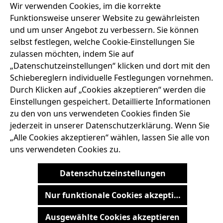
Service-Telefon
Wir verwenden Cookies, im die korrekte
+49 7667 900-124
Funktionsweise unserer Website zu gewährleisten
und um unser Angebot zu verbessern. Sie können
selbst festlegen, welche Cookie-Einstellungen Sie
SERVICE-HOTLINE
zulassen möchten, indem Sie auf
„Datenschutzeinstellungen“ klicken und dort mit den
ADRESSE
Schiebereglern individuelle Festlegungen vornehmen.
Durch Klicken auf „Cookies akzeptieren“ werden die
RECHTLICHES
Einstellungen gespeichert. Detaillierte Informationen
zu den von uns verwendeten Cookies finden Sie
SERVICES
jederzeit in unserer Datenschutzerklärung. Wenn Sie
„Alle Cookies akzeptieren“ wählen, lassen Sie alle von
uns verwendeten Cookies zu.
AGB
BARRIEREFREIHEIT
DATENSCHUTZRICHTLINIEN
Datenschutzeinstellungen
IMPRESSUM
WIDERRUFSRECHT
Nur funktionale Cookies akzeptieren
Vertrag widerrufen
Ausgewählte Cookies akzeptieren
Alle Preise inkl. gesetzl. Mehrwertsteuer zzgl.