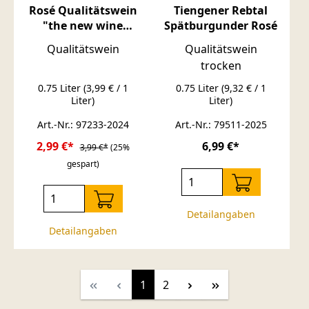
Rosé Qualitätswein
Tiengener Rebtal
"the new wine
Spätburgunder Rosé
experts" 0,75
Qualitätswein
Qualitätswein
trocken
0.75 Liter
(3,99 € / 1
0.75 Liter
(9,32 € / 1
Liter)
Liter)
Art.-Nr.: 97233-2024
Art.-Nr.: 79511-2025
2,99 €*
6,99 €*
3,99 €*
(25%
gespart)
Detailangaben
Detailangaben
Seite
Seite
1
2