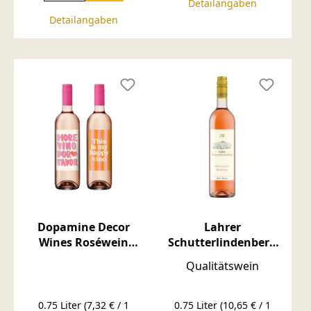
Detailangaben
Detailangaben
Dopamine Decor
Lahrer
Wines Roséwein
Schutterlindenberg
Cuvée 9,5% fruchtig
Spätburgunder
Qualitätswein
und lieblich 0,75l
Weissherbst
0.75 Liter
(7,32 € / 1
0.75 Liter
(10,65 € / 1