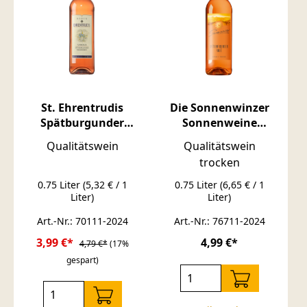
St. Ehrentrudis
Die Sonnenwinzer
Spätburgunder
Sonnenweine
Weissherbst
Spätburgunder Rosé
Qualitätswein
Qualitätswein
Qualitätswein
trocken
trocken 0,75l
0.75 Liter
(5,32 € / 1
0.75 Liter
(6,65 € / 1
Liter)
Liter)
Art.-Nr.: 70111-2024
Art.-Nr.: 76711-2024
3,99 €*
4,99 €*
4,79 €*
(17%
gespart)