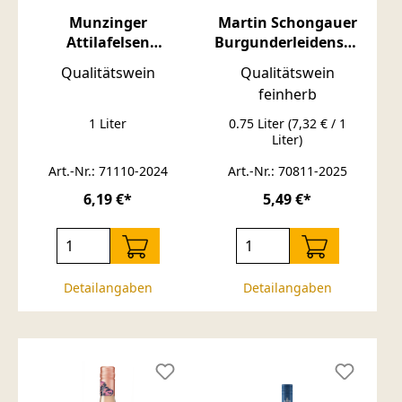
Munzinger
Martin Schongauer
Attilafelsen
Burgunderleidensch
Spätburgunder
aft Spätburgunder
Qualitätswein
Qualitätswein
Weißherbst
Rosé Qualitätswein
feinherb
feinherb 0,75L
1 Liter
0.75 Liter
(7,32 € / 1
Liter)
Art.-Nr.: 71110-2024
Art.-Nr.: 70811-2025
6,19 €*
5,49 €*
Detailangaben
Detailangaben