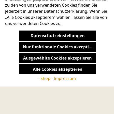
direkt vom Erzeuger
zu den von uns verwendeten Cookies finden Sie
jederzeit in unserer Datenschutzerklärung. Wenn Sie
„Alle Cookies akzeptieren“ wählen, lassen Sie alle von
Service-Telefon
uns verwendeten Cookies zu.
+49 7667 900-124
Datenschutzeinstellungen
SERVICE-HOTLINE
Nur funktionale Cookies akzeptieren
ADRESSE
Ausgewählte Cookies akzeptieren
RECHTLICHES
Alle Cookies akzeptieren
SERVICES
- Shop - Impressum
AGB
BARRIEREFREIHEIT
DATENSCHUTZRICHTLINIEN
IMPRESSUM
WIDERRUFSRECHT