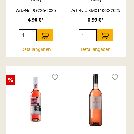
Art.-Nr.: 99226-2025
Art.-Nr.: KM011000-2025
4,90 €*
8,99 €*
Detailangaben
Detailangaben
Rabatt
%