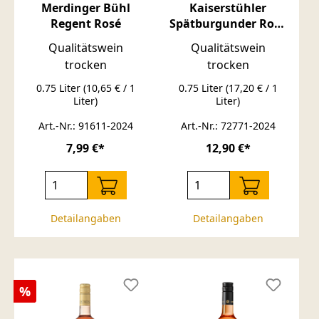
Merdinger Bühl
Kaiserstühler
Regent Rosé
Spätburgunder Rosé
QbA trocken 0,75
Qualitätswein
Qualitätswein
trocken
trocken
0.75 Liter
(10,65 € / 1
0.75 Liter
(17,20 € / 1
Liter)
Liter)
Art.-Nr.: 91611-2024
Art.-Nr.: 72771-2024
7,99 €*
12,90 €*
Detailangaben
Detailangaben
Rabatt
%