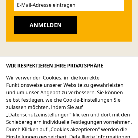
ANMELDEN
WIR RESPEKTIEREN IHRE PRIVATSPHÄRE
Versandkostenfrei
Wir verwenden Cookies, im die korrekte
ab 36 Flaschen*
Funktionsweise unserer Website zu gewährleisten
und um unser Angebot zu verbessern. Sie können
selbst festlegen, welche Cookie-Einstellungen Sie
Lieferung
zulassen möchten, indem Sie auf
per DHL oder Spedition
„Datenschutzeinstellungen“ klicken und dort mit den
Schiebereglern individuelle Festlegungen vornehmen.
Durch Klicken auf „Cookies akzeptieren“ werden die
Qualität
Einstellungen gespeichert. Detaillierte Informationen